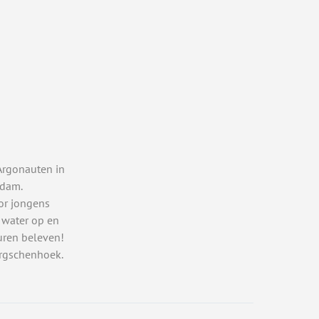
Argonauten in
rdam.
or jongens
 water op en
uren beleven!
rgschenhoek.