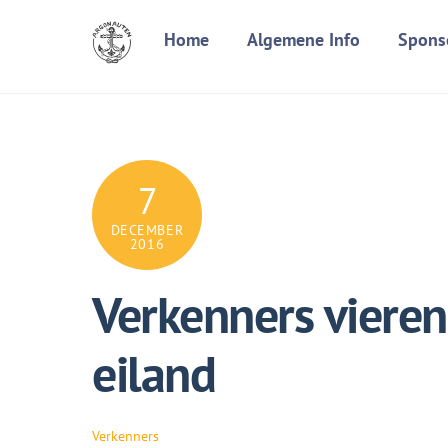
Skip
Home
Algemene Info
Spons
to
content
7
DECEMBER
2016
Verkenners vieren
eiland
Verkenners