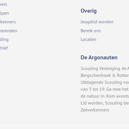
vers
Overig
lpen
rkenners
Jeugdlid worden
earenden
Bereik ons
iding
Locaties
chief
De Argonauten
Scouting Vereniging de 
Bergschenhoek & Rotte
Uitdagende Scouting vo
van 5 tot 19. Ga mee het
de natuur in. Kom avont
Lid worden, Scouting be
Zeeverkenners