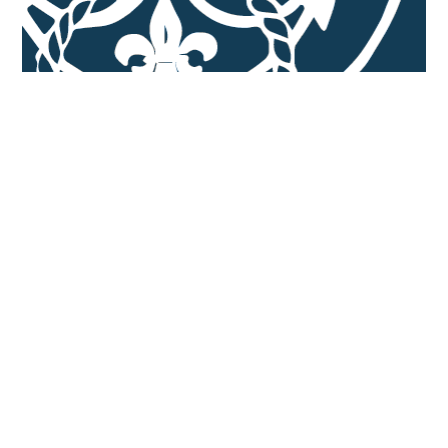
Scoutingvereniging de
Argonauten
Algemene Informatie
Leden Informatie
Wat is Scouting?
Agenda