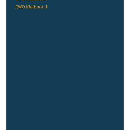
CWO Kielboot III