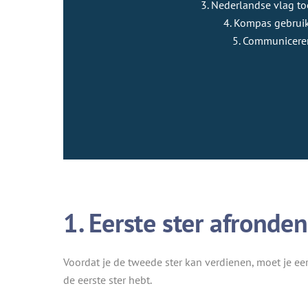
3. Nederlandse vlag to
4. Kompas gebrui
5. Communicere
1. Eerste ster afronden
Voordat je de tweede ster kan verdienen, moet je eer
de eerste ster hebt.