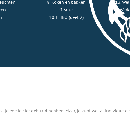
elichten
8. Koken en bakken
13. Wel
ken
9. Vuur
14. Werk
n
10. EHBO (deel 2)
15.
st je eerste ster gehaald hebben. Maar, je kunt wel al individuel