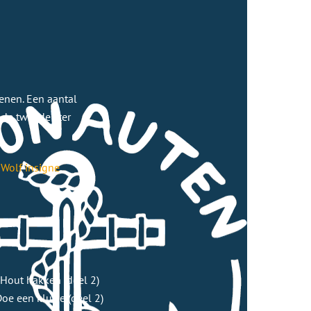
enen. Een aantal
 de tweede ster
t
Wolf insigne
.
 Hout hakken (deel 2)
Doe een klusje (deel 2)