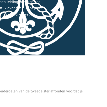
pen leiding voor een dag
stuk over een dier of plant
 Mes gebruik (deel 2)
e onderdelen van de tweede ster afronden voordat je