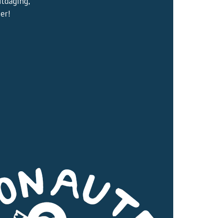
itdaging,
er!