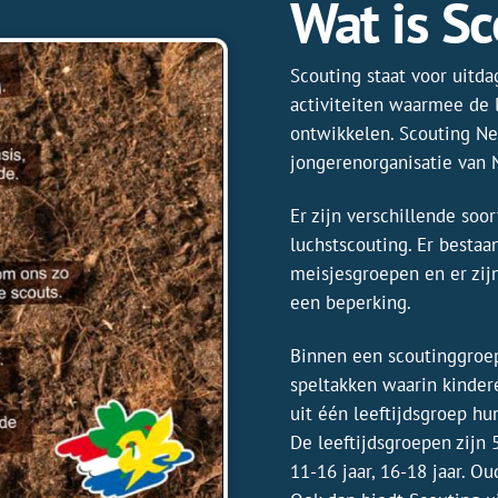
Wat is S
Scouting staat voor uitd
activiteiten waarmee de 
ontwikkelen. Scouting Ne
jongerenorganisatie van
Er zijn verschillende soo
luchstscouting. Er besta
meisjesgroepen en er zij
een beperking.
Binnen een scoutinggroep
speltakken waarin kinder
uit één leeftijdsgroep hu
De leeftijdsgroepen zijn 5-
11-16 jaar, 16-18 jaar. O