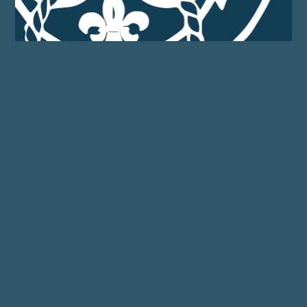
Allereerst moet de verkenner in het
bezit zijn van zwemdiploma A en B
De volgende dingen moet hij weten:
Dat er alleen onder toezicht
gezwommen mag worden
Dat er in onbekend water niet
gedoken mag worden
Dat een boot slechts mag
uitvaren als hierin tenminste 3