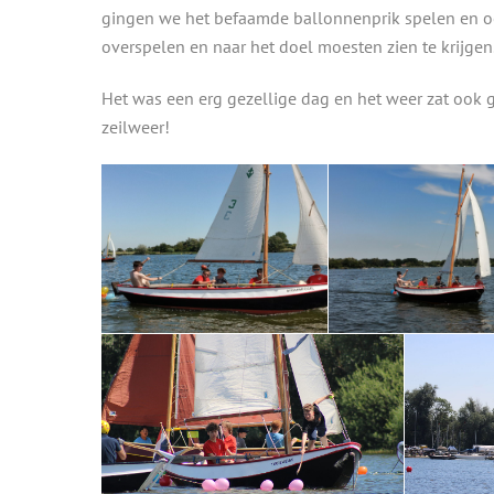
gingen we het befaamde ballonnenprik spelen en o
overspelen en naar het doel moesten zien te krijgen
Het was een erg gezellige dag en het weer zat ook g
zeilweer!