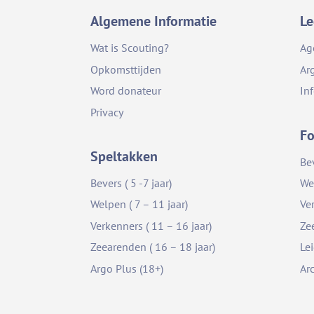
Algemene Informatie
Le
Wat is Scouting?
Ag
Opkomsttijden
Ar
Word donateur
In
Privacy
Fo
Speltakken
Be
Bevers ( 5 -7 jaar)
We
Welpen ( 7 – 11 jaar)
Ve
Verkenners ( 11 – 16 jaar)
Ze
Zeearenden ( 16 – 18 jaar)
Le
Argo Plus (18+)
Ar