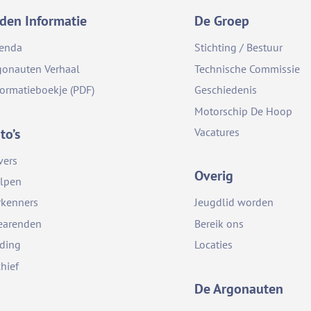
den Informatie
De Groep
enda
Stichting / Bestuur
gonauten Verhaal
Technische Commissie
formatieboekje (PDF)
Geschiedenis
Motorschip De Hoop
to’s
Vacatures
vers
Overig
lpen
rkenners
Jeugdlid worden
earenden
Bereik ons
iding
Locaties
chief
De Argonauten