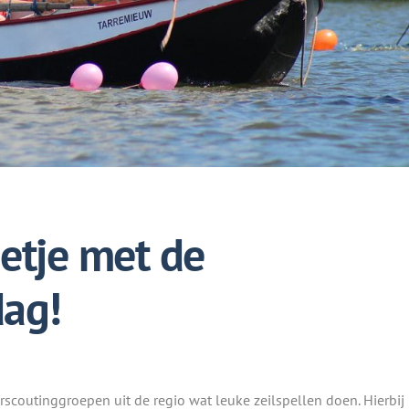
netje met de
dag!
coutinggroepen uit de regio wat leuke zeilspellen doen. Hierbij