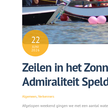
22
JUNI
2026
Zeilen in het Zon
Admiraliteit Spel
Algemeen
,
Verkenners
Afgelopen weekend gingen we met een aantal waters