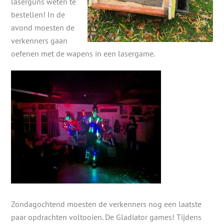
laserguns weten te
bestellen! In de
avond moesten de
verkenners gaan
oefenen met de wapens in een lasergame.
Zondagochtend moesten de verkenners nog een laatste
paar opdrachten voltooien. De Gladiator games! Tijdens