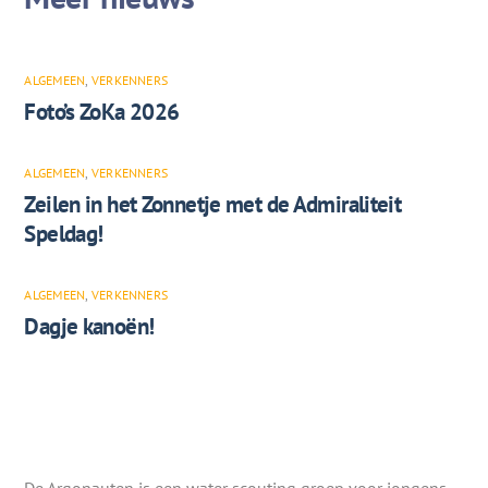
ALGEMEEN
,
VERKENNERS
Foto’s ZoKa 2026
ALGEMEEN
,
VERKENNERS
Zeilen in het Zonnetje met de Admiraliteit
Speldag!
ALGEMEEN
,
VERKENNERS
Dagje kanoën!
De Argonauten is een water scouting groep voor jongens