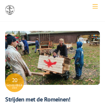
Skip
Men
to
content
20
NOVEMBER
2025
Strijden met de Romeinen!