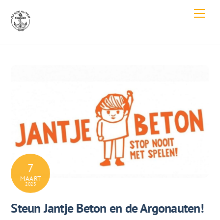
Skip
Men
to
content
7
MAART
2023
Steun Jantje Beton en de Argonauten!