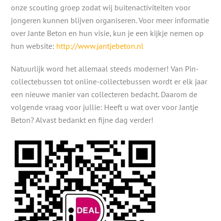
onze scouting groep zodat wij buitenactiviteiten voor
jongeren kunnen blijven organiseren. Voor meer informatie
over Jante Beton en hun visie, kun je een kijkje nemen op
hun website:
http://www.jantjebeton.nl
Natuurlijk word het allemaal steeds moderner! Van Pin-
collectebussen tot online-collectebussen wordt er elk jaar
een nieuwe manier van collecteren bedacht. Daarom de
volgende vraag voor jullie: Heeft u wat over voor Jantje
Beton? Alvast bedankt en fijne dag verder!