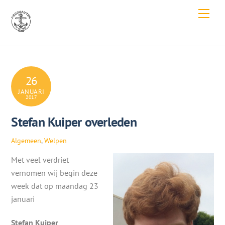
Skip
Men
to
content
26
JANUARI
2017
Stefan Kuiper overleden
Algemeen
,
Welpen
Met veel verdriet
vernomen wij begin deze
week dat op maandag 23
januari
Stefan Kuiper