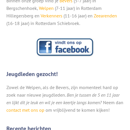
Binnen onze groep vind je
Bevers
(5-7 jaar) in
Bergschenhoek,
Welpen
(7-11 jaar) in Rotterdam
Hillegersberg en
Verkenners
(11-16 jaar) en
Zeearenden
(16-18 jaar) in Rotterdam Schiebroek.
Jeugdleden gezocht!
Zowel de Welpen, als de Bevers, zijn momenteel hard op
zoek naar nieuwe jeugdleden.
Ben je tussen de 5 en 11 jaar
en lijkt dit je leuk en wil je een keertje langs komen?
Neem dan
contact met ons op
om vrijblijvend te komen kijken!
Recente berichten