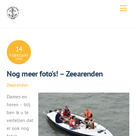
Skip
Men
to
content
14
FEBRUARI
2018
Nog meer foto’s! – Zeearenden
Zeearenden
Dames en
heren – blij
ben ik u te
vertellen dat
er ook nog