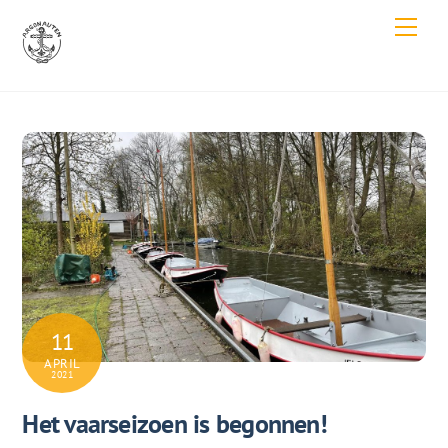
Skip
Men
to
content
11
APRIL
2021
Het vaarseizoen is begonnen!