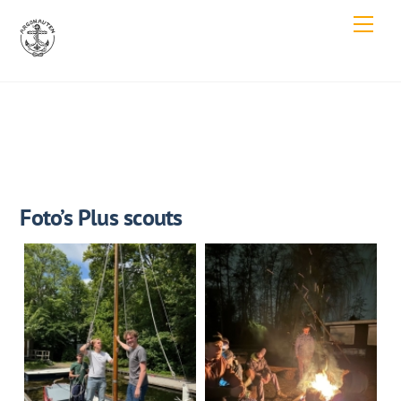
Skip
Men
to
content
Foto’s Plus scouts