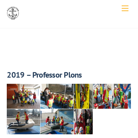
Skip
Men
to
content
2019 – Professor Plons