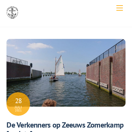
Skip
Men
to
content
28
JULI
2021
De Verkenners op Zeeuws Zomerkamp