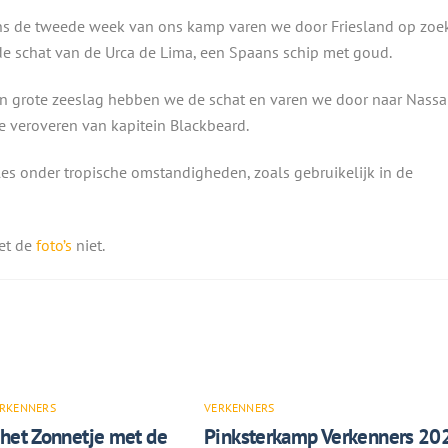
ns de tweede week van ons kamp varen we door Friesland op zoe
de schat van de Urca de Lima, een Spaans schip met goud.
n grote zeeslag hebben we de schat en varen we door naar Nassa
e veroveren van kapitein Blackbeard.
lles onder tropische omstandigheden, zoals gebruikelijk in de
et de
foto’s
niet.
RKENNERS
VERKENNERS
 het Zonnetje met de
Pinksterkamp Verkenners 20