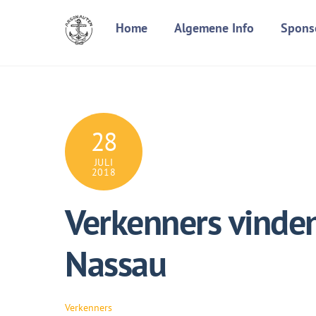
Skip
Home
Algemene Info
Spons
to
content
28
JULI
2018
Verkenners vinden
Nassau
Verkenners