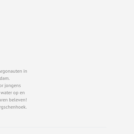
Argonauten in
rdam.
or jongens
 water op en
uren beleven!
rgschenhoek.