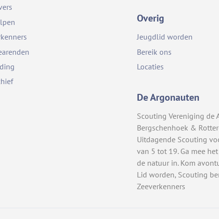
vers
Overig
lpen
rkenners
Jeugdlid worden
earenden
Bereik ons
iding
Locaties
chief
De Argonauten
Scouting Vereniging de 
Bergschenhoek & Rotte
Uitdagende Scouting vo
van 5 tot 19. Ga mee het
de natuur in. Kom avont
Lid worden, Scouting be
Zeeverkenners