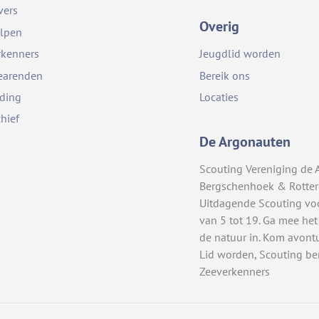
vers
Overig
lpen
rkenners
Jeugdlid worden
earenden
Bereik ons
iding
Locaties
chief
De Argonauten
Scouting Vereniging de 
Bergschenhoek & Rotte
Uitdagende Scouting vo
van 5 tot 19. Ga mee het
de natuur in. Kom avont
Lid worden, Scouting be
Zeeverkenners