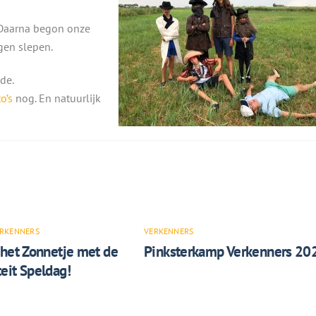
 Daarna begon onze
gen slepen.
de.
o’s
nog. En natuurlijk
RKENNERS
VERKENNERS
 het Zonnetje met de
Pinksterkamp Verkenners 20
eit Speldag!