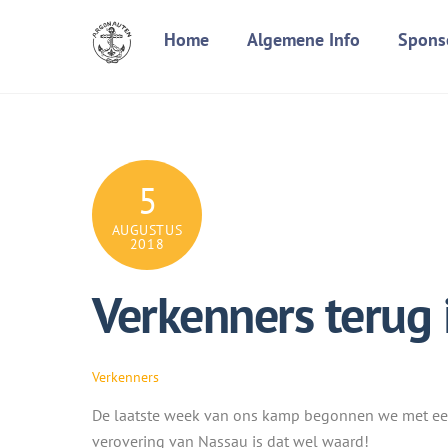
Skip
Home
Algemene Info
Spons
to
content
5
AUGUSTUS
2018
Verkenners terug
Verkenners
De laatste week van ons kamp begonnen we met een
verovering van Nassau is dat wel waard!