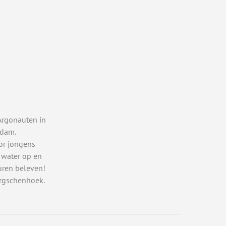
Argonauten in
rdam.
or jongens
 water op en
uren beleven!
rgschenhoek.