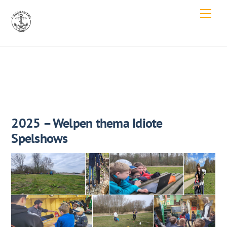
Skip
Men
to
content
2025 – Welpen thema Idiote
Spelshows