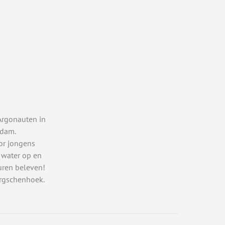
Argonauten in
rdam.
or jongens
 water op en
uren beleven!
rgschenhoek.