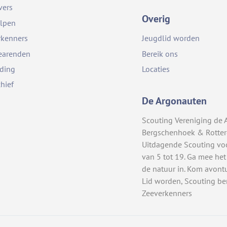
vers
Overig
lpen
rkenners
Jeugdlid worden
earenden
Bereik ons
iding
Locaties
chief
De Argonauten
Scouting Vereniging de 
Bergschenhoek & Rotte
Uitdagende Scouting vo
van 5 tot 19. Ga mee het
de natuur in. Kom avont
Lid worden, Scouting be
Zeeverkenners