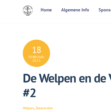
Skip
Home
Algemene Info
Spons
to
content
18
FEBRUARI
2015
De Welpen en de 
#2
Welpen
,
Zeearenden