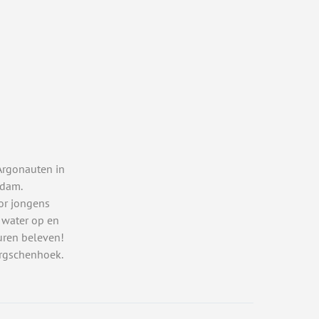
Argonauten in
rdam.
or jongens
 water op en
uren beleven!
rgschenhoek.