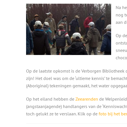
Na he
nog t
aan d
Op de
ontst
sneeu
choco
Op de laatste opkomst is de Verborgen Bibliotheek d
zijn! Het doel was om de ‘ultieme kennis’ te bemach
(Aboriginal) tekeningen gemaakt, het water opgega
Op het eiland hebben de
Zeearenden
de Welpenleidi
(angstaanjagende) handlangers van de ‘Kenniswachte
toch gelukt ze te verslaan. Klik op de
foto bij het be