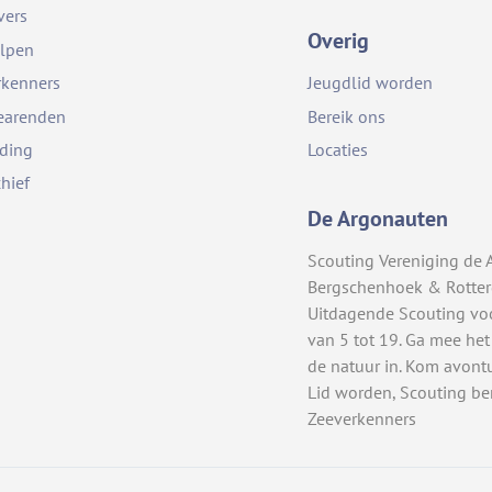
vers
Overig
lpen
rkenners
Jeugdlid worden
earenden
Bereik ons
iding
Locaties
chief
De Argonauten
Scouting Vereniging de 
Bergschenhoek & Rotte
Uitdagende Scouting vo
van 5 tot 19. Ga mee het
de natuur in. Kom avont
Lid worden, Scouting be
Zeeverkenners