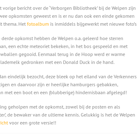
t vorige bericht over de ‘Verborgen Bibliotheek’ bij de Welpen zijn 
wee opkomsten geweest en is er nu dan ook een einde gekomen
it thema. Het
fotoalbum
is inmiddels bijgewerkt met nieuwe foto’s
 derde opkomst hebben de Welpen o.a. geleerd hoe sterren
aan, een echte meteoriet bekeken, in het bos gespeeld en met
wballen gegooid. Eenmaal terug in de Hoop werd er warme
lademelk gedronken met een Donald Duck in de hand.
an eindelijk bezocht, deze bleek op het eiland van de Verkenners
tigen en daarvoor zijn er heerlijke hamburgers gebakken,
an met een boot en een (blubberige) hindernisbaan afgelegd!
ng geholpen met de opkomst, zowel bij de posten en als
r’, de bewaker van de ultieme kennis. Gelukkig is het de Welpen
richt
voor een grote versie!!