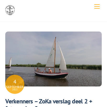
Skip
Men
to
content
4
SEPTEMBER
2022
Verkenners – ZoKa verslag deel 2 +