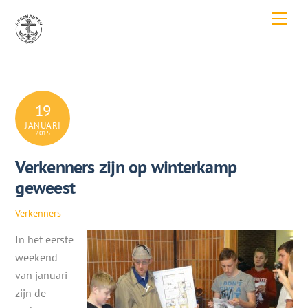
Skip
Men
to
content
19
JANUARI
2015
Verkenners zijn op winterkamp
geweest
Verkenners
In het eerste
weekend
van januari
zijn de