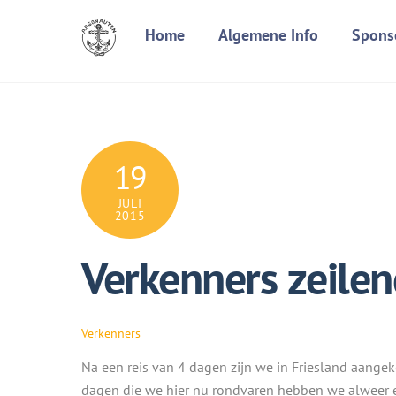
Skip
Home
Algemene Info
Spons
to
content
19
JULI
2015
Verkenners zeilen
Verkenners
Na een reis van 4 dagen zijn we in Friesland aange
dagen die we hier nu rondvaren hebben we alweer 