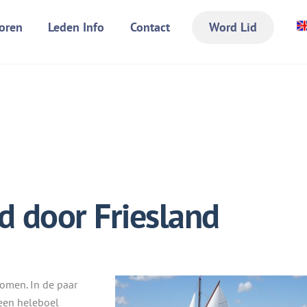
oren
Leden Info
Contact
Word Lid
d door Friesland
komen. In de paar
een heleboel