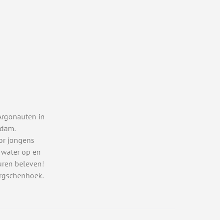
Argonauten in
rdam.
or jongens
 water op en
uren beleven!
rgschenhoek.