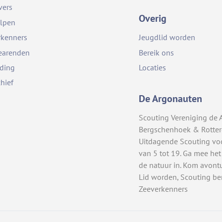
vers
Overig
lpen
rkenners
Jeugdlid worden
earenden
Bereik ons
iding
Locaties
chief
De Argonauten
Scouting Vereniging de 
Bergschenhoek & Rotte
Uitdagende Scouting vo
van 5 tot 19. Ga mee het
de natuur in. Kom avont
Lid worden, Scouting be
Zeeverkenners