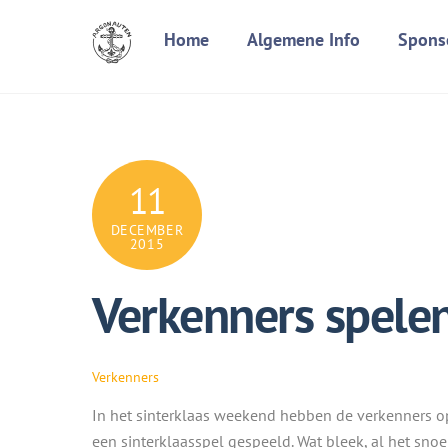
Skip
Home
Algemene Info
Spons
to
content
11
DECEMBER
2015
Verkenners spelen
Verkenners
In het sinter
klaas weekend hebben de verkenners op
een sinterklaasspel gespeeld. Wat bleek, al het sno