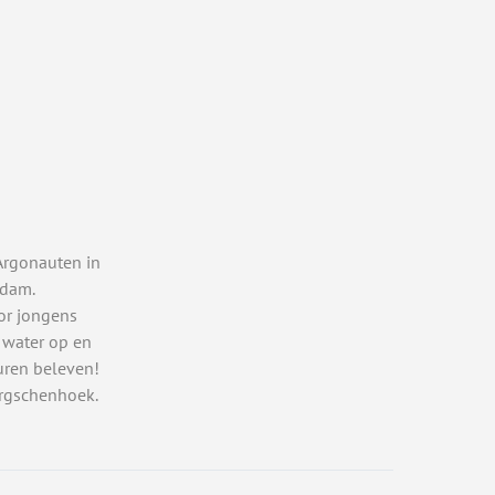
Argonauten in
rdam.
or jongens
 water op en
uren beleven!
rgschenhoek.