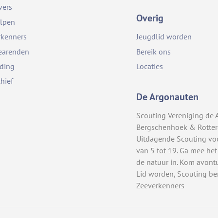
vers
Overig
lpen
rkenners
Jeugdlid worden
earenden
Bereik ons
iding
Locaties
chief
De Argonauten
Scouting Vereniging de 
Bergschenhoek & Rotte
Uitdagende Scouting vo
van 5 tot 19. Ga mee het
de natuur in. Kom avont
Lid worden, Scouting be
Zeeverkenners