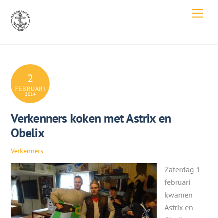
Skip
Men
to
content
2
FEBRUARI
2014
Verkenners koken met Astrix en
Obelix
Verkenners
Zaterdag 1
februari
kwamen
Astrix en