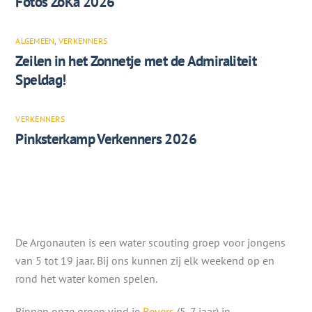
Foto’s ZoKa 2026
ALGEMEEN
,
VERKENNERS
Zeilen in het Zonnetje met de Admiraliteit
Speldag!
VERKENNERS
Pinksterkamp Verkenners 2026
De Argonauten is een water scouting groep voor jongens
van 5 tot 19 jaar. Bij ons kunnen zij elk weekend op en
rond het water komen spelen.
Binnen onze groep vind je
Bevers
(5-7 jaar) in