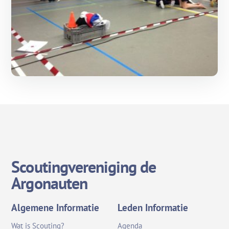
Op zoek naar avontuur? Doe 25
24 februari, 2024
mei een keer met ons mee!
Algemeen
Vriendjesdag
Scoutingvereniging de
Argonauten
Algemene Informatie
Leden Informatie
Wat is Scouting?
Agenda