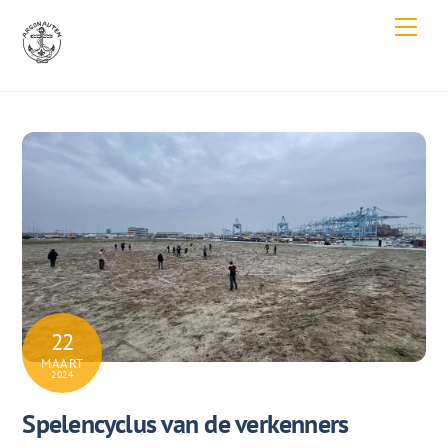
Skip
Men
to
content
22
MAART
2024
Spelencyclus van de verkenners