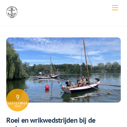
Skip
Men
to
content
9
SEPTEMBER
2024
Roei en wrikwedstrijden bij de