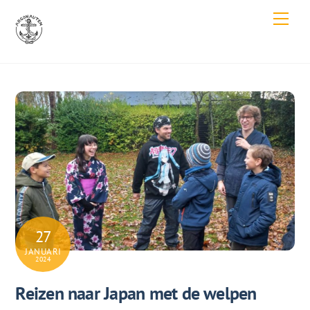
Skip
Men
to
content
27
JANUARI
2024
Reizen naar Japan met de welpen