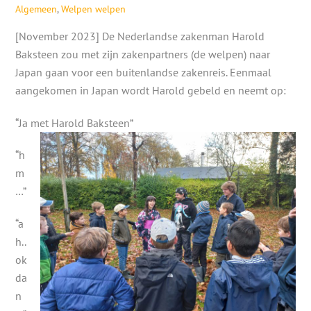
Algemeen
,
Welpen
welpen
[November 2023] De Nederlandse zakenman Harold
Baksteen zou met zijn zakenpartners (de welpen) naar
Japan gaan voor een buitenlandse zakenreis. Eenmaal
aangekomen in Japan wordt Harold gebeld en neemt op:
“Ja met Harold Baksteen”
“h
m
…”
“a
h..
ok
da
n