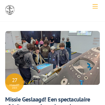
Skip
Men
to
content
27
MAART
2025
Missie Geslaagd! Een spectaculaire