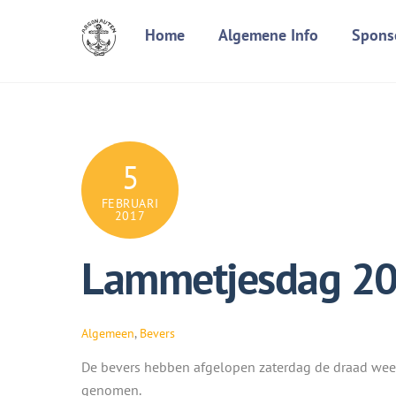
Skip
Home
Algemene Info
Spons
to
content
5
FEBRUARI
2017
Lammetjesdag 2
Algemeen
,
Bevers
De bevers hebben afgelopen zaterdag de draad wee
genomen.