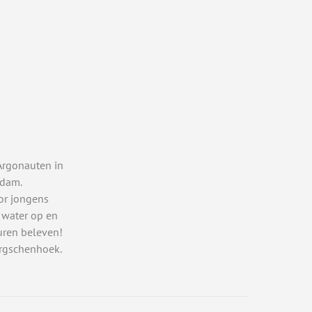
Argonauten in
rdam.
or jongens
 water op en
uren beleven!
rgschenhoek.