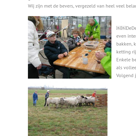
Wij zijn met de bevers, vergezeld van heel veel be
￼￼DeDe 
even inte
bakken, 
ketting r
Enkele b
als volle
Volgend j