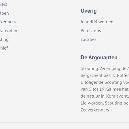
vers
Overig
lpen
rkenners
Jeugdlid worden
earenden
Bereik ons
iding
Locaties
chief
De Argonauten
Scouting Vereniging de 
Bergschenhoek & Rotte
Uitdagende Scouting vo
van 5 tot 19. Ga mee het
de natuur in. Kom avont
Lid worden, Scouting be
Zeeverkenners