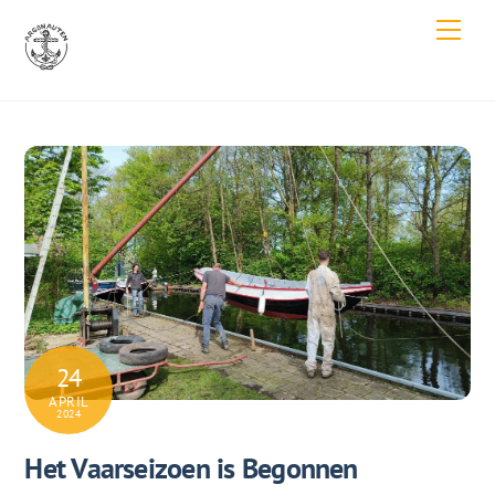
Skip
Men
to
content
24
APRIL
2024
Het Vaarseizoen is Begonnen