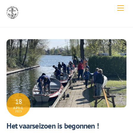
Skip
Men
to
content
18
APRIL
2023
Het vaarseizoen is begonnen !