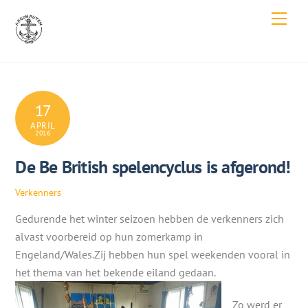
Skip
Men
to
content
17
APRIL
2016
De Be British spelencyclus is afgerond!
Verkenners
Gedurende het winter seizoen hebben de verkenners zich
alvast voorbereid op hun zomerkamp in
Engeland/Wales.Zij hebben hun spel weekenden vooral in
het thema van het bekende eiland gedaan.
Zo werd er