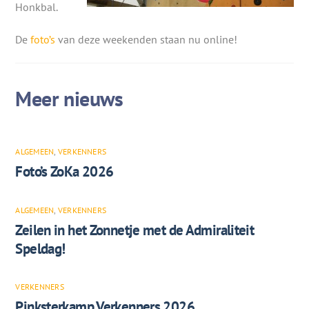
Honkbal.
De
foto’s
van deze weekenden staan nu online!
ALGEMEEN
,
VERKENNERS
Foto’s ZoKa 2026
ALGEMEEN
,
VERKENNERS
Zeilen in het Zonnetje met de Admiraliteit
Speldag!
VERKENNERS
Pinksterkamp Verkenners 2026