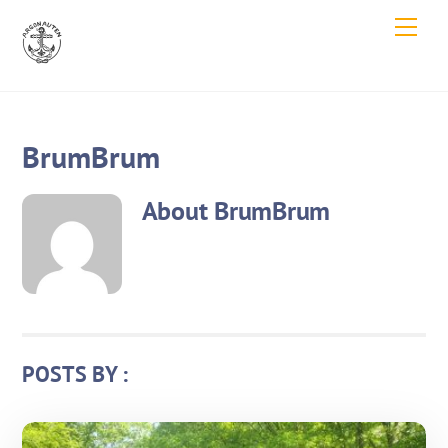
Skip
Men
to
content
BrumBrum
About
BrumBrum
POSTS BY :