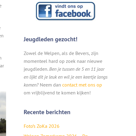
e
e
en
Jeugdleden gezocht!
Zowel de Welpen, als de Bevers, zijn
m
momenteel hard op zoek naar nieuwe
ar
jeugdleden.
Ben je tussen de 5 en 11 jaar
en lijkt dit je leuk en wil je een keertje langs
komen?
Neem dan
contact met ons op
om vrijblijvend te komen kijken!
Recente berichten
Foto’s ZoKa 2026
Welpen Zomerkamp 2026 – De