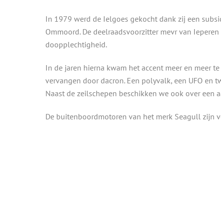
In 1979 werd de Ielgoes gekocht dank zij een subs
Ommoord. De deelraadsvoorzitter mevr van Ieperen 
doopplechtigheid.
In de jaren hierna kwam het accent meer en meer te
vervangen door dacron. Een polyvalk, een UFO en tw
Naast de zeilschepen beschikken we ook over een aa
De buitenboordmotoren van het merk Seagull zijn v