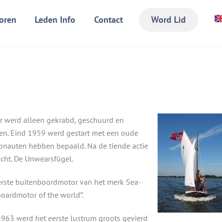
oren
Leden Info
Contact
Word Lid
 Er werd alleen gekrabd, geschuurd en
en. Eind 1959 werd gestart met een oude
gonauten hebben bepaald. Na de tiende actie
ocht. De Unwearsfûgel.
eerste buitenboordmotor van het merk Sea-
tboardmotor of the world”.
1963 werd het eerste lustrum groots gevierd