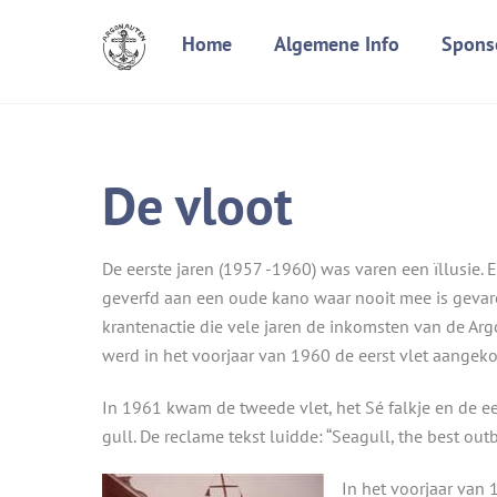
Skip
Home
Algemene Info
Spons
to
content
De vloot
De eerste jaren (1957 -1960) was varen een ïllusie.
geverfd aan een oude kano waar nooit mee is gevar
krantenactie die vele jaren de inkomsten van de Ar
werd in het voorjaar van 1960 de eerst vlet aangek
In 1961 kwam de tweede vlet, het Sé falkje en de 
gull. De reclame tekst luidde: “Seagull, the best ou
In het voorjaar van 