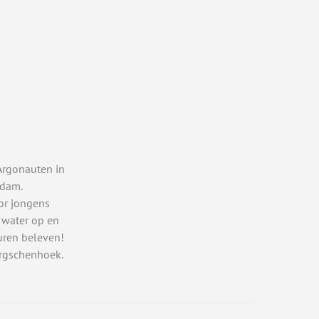
Argonauten in
rdam.
or jongens
 water op en
uren beleven!
rgschenhoek.