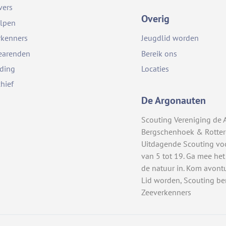
vers
Overig
lpen
rkenners
Jeugdlid worden
earenden
Bereik ons
iding
Locaties
chief
De Argonauten
Scouting Vereniging de 
Bergschenhoek & Rotte
Uitdagende Scouting vo
van 5 tot 19. Ga mee het
de natuur in. Kom avont
Lid worden, Scouting be
Zeeverkenners