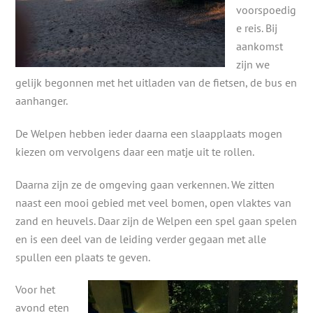
voorspoedig
e reis. Bij
aankomst
zijn we
gelijk begonnen met het uitladen van de fietsen, de bus en
aanhanger.
De Welpen hebben ieder daarna een slaapplaats mogen
kiezen om vervolgens daar een matje uit te rollen.
Daarna zijn ze de omgeving gaan verkennen. We zitten
naast een mooi gebied met veel bomen, open vlaktes van
zand en heuvels. Daar zijn de Welpen een spel gaan spelen
en is een deel van de leiding verder gegaan met alle
spullen een plaats te geven.
Voor het
avond eten