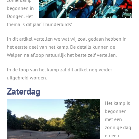
zomerkamp
begonnen in
Dongen. Het
thema is dit jaar ‘Thunderbirds’.
In dit artikel vertellen we wat wij zoal gedaan hebben in
het eerste deel van het kamp. De details kunnen de
Welpen na afloop natuurlijk het beste zelf vertellen.
In de loop van het kamp zal dit artikel nog verder
uitgebreid worden.
Zaterdag
Het kamp is
begonnen
met een
zonnige dag
en een