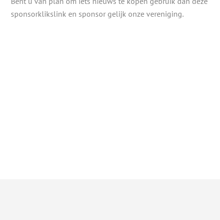
Bent u van plan om iets nieuws te kopen gebruik dan deze
sponsorklikslink en sponsor gelijk onze vereniging.