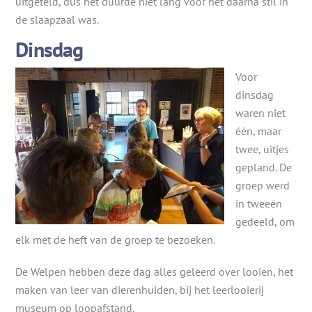
uitgeteld, dus het duurde niet lang voor het daarna stil in
de slaapzaal was.
Dinsdag
Voor
dinsdag
waren niet
één, maar
twee, uitjes
gepland. De
groep werd
in tweeën
gedeeld, om
elk met de heft van de groep te bezoeken.
De Welpen hebben deze dag alles geleerd over looien, het
maken van leer van dierenhuiden, bij het leerlooierij
museum op loopafstand.