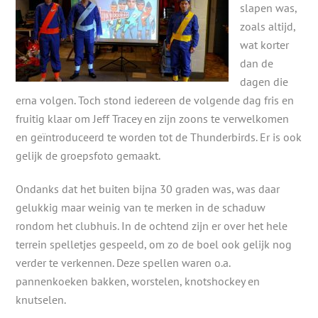
slapen was,
zoals altijd,
wat korter
dan de
dagen die
erna volgen. Toch stond iedereen de volgende dag fris en
fruitig klaar om Jeff Tracey en zijn zoons te verwelkomen
en geïntroduceerd te worden tot de Thunderbirds. Er is ook
gelijk de groepsfoto gemaakt.
Ondanks dat het buiten bijna 30 graden was, was daar
gelukkig maar weinig van te merken in de schaduw
rondom het clubhuis. In de ochtend zijn er over het hele
terrein spelletjes gespeeld, om zo de boel ook gelijk nog
verder te verkennen. Deze spellen waren o.a.
pannenkoeken bakken, worstelen, knotshockey en
knutselen.