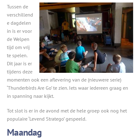
Tussen de
verschillend
e dagdelen
in is er voor
de Welpen
tijd om vrij
te spelen.
Dit jaar is er
tijdens deze
momenten ook een aflevering van de (nieuwere serie)
‘Thunderbirds Are Go’ te zien. Iets waar iedereen graag en
in spanning naar kijkt.
Tot slot is er in de avond met de hele groep ook nog het
populaire ‘Levend Stratego’ gespeeld.
Maandag