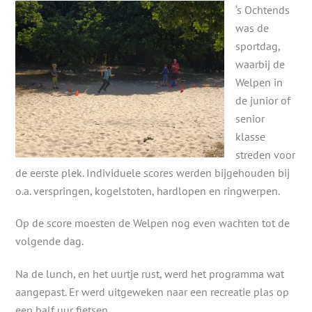
‘s Ochtends
was de
sportdag,
waarbij de
Welpen in
de junior of
senior
klasse
streden voor
de eerste plek. Individuele scores werden bijgehouden bij
o.a. verspringen, kogelstoten, hardlopen en ringwerpen.
Op de score moesten de Welpen nog even wachten tot de
volgende dag.
Na de lunch, en het uurtje rust, werd het programma wat
aangepast. Er werd uitgeweken naar een recreatie plas op
een half uur fietsen.