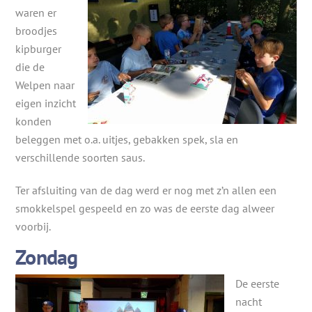
waren er
broodjes
kipburger
die de
Welpen naar
eigen inzicht
konden
beleggen met o.a. uitjes, gebakken spek, sla en
verschillende soorten saus.
Ter afsluiting van de dag werd er nog met z’n allen een
smokkelspel gespeeld en zo was de eerste dag alweer
voorbij.
Zondag
De eerste
nacht