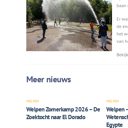
baan 
Er wa
de en
het w
van h
Bekijk
WELPEN
WELPEN
Welpen Zomerkamp 2026 – De
Welpen 
Zoektocht naar El Dorado
Wetensch
Egypte