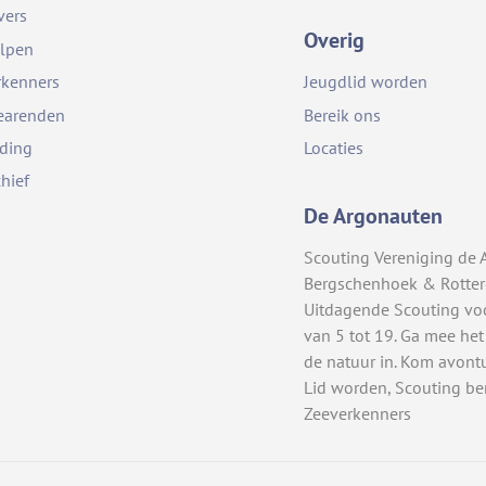
vers
Overig
lpen
rkenners
Jeugdlid worden
earenden
Bereik ons
iding
Locaties
chief
De Argonauten
Scouting Vereniging de 
Bergschenhoek & Rotte
Uitdagende Scouting vo
van 5 tot 19. Ga mee het
de natuur in. Kom avont
Lid worden, Scouting be
Zeeverkenners