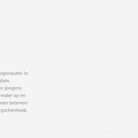
Argonauten in
rdam.
or jongens
 water op en
uren beleven!
rgschenhoek.