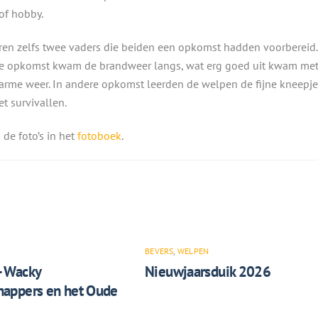
of hobby.
ren zelfs twee vaders die beiden een opkomst hadden voorbereid.
e opkomst kwam de brandweer langs, wat erg goed uit kwam me
arme weer. In andere opkomst leerden de welpen de fijne kneepje
et survivallen.
 de foto’s in het
fotoboek
.
BEVERS
,
WELPEN
– Wacky
Nieuwjaarsduik 2026
appers en het Oude