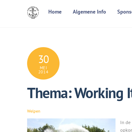
Skip
Home
Algemene Info
Spons
to
content
30
MEI
2014
Thema: Working I
Welpen
In de
opkom