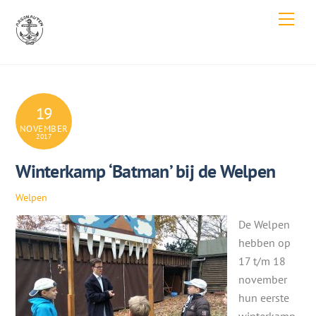
Skip
Men
to
content
19
NOVEMBER
2017
Winterkamp ‘Batman’ bij de Welpen
Welpen
De Welpen
hebben op
17 t/m 18
november
hun eerste