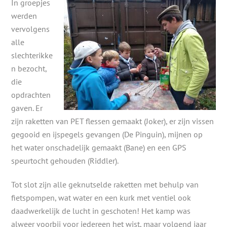
In groepjes
werden
vervolgens
alle
slechterikke
n bezocht,
die
opdrachten
gaven. Er
zijn raketten van PET flessen gemaakt (Joker), er zijn vissen
gegooid en ijspegels gevangen (De Pinguin), mijnen op
het water onschadelijk gemaakt (Bane) en een GPS
speurtocht gehouden (Riddler).
Tot slot zijn alle geknutselde raketten met behulp van
fietspompen, wat water en een kurk met ventiel ook
daadwerkelijk de lucht in geschoten! Het kamp was
alweer voorbij voor iedereen het wist, maar volgend jaar