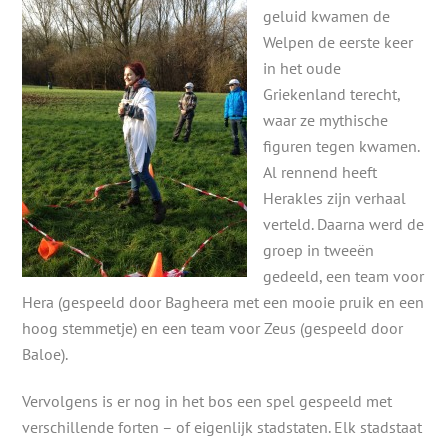
geluid kwamen de
Welpen de eerste keer
in het oude
Griekenland terecht,
waar ze mythische
figuren tegen kwamen.
Al rennend heeft
Herakles zijn verhaal
verteld. Daarna werd de
groep in tweeën
gedeeld, een team voor
Hera (gespeeld door Bagheera met een mooie pruik en een
hoog stemmetje) en een team voor Zeus (gespeeld door
Baloe).
Vervolgens is er nog in het bos een spel gespeeld met
verschillende forten – of eigenlijk stadstaten. Elk stadstaat