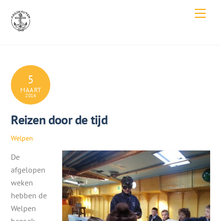
Skip
Men
to
content
5
MAART
2016
Reizen door de tijd
Welpen
De
afgelopen
weken
hebben de
Welpen