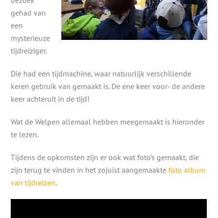
bezoek
gehad van
een
mysterieuze
tijdreiziger.
Die had een tijdmachine, waar natuurlijk verschillende
keren gebruik van gemaakt is. De ene keer voor- de andere
keer achteruit in de tijd!
Wat de Welpen allemaal hebben meegemaakt is hieronder
te lezen.
Tijdens de opkomsten zijn er ook wat foto’s gemaakt, die
zijn terug te vinden in het zojuist aangemaakte
foto album
van tijdreizen
.