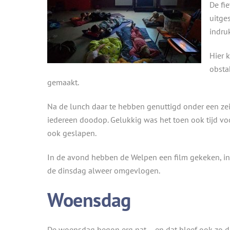
De fi
uitge
indru
Hier 
obsta
gemaakt.
Na de lunch daar te hebben genuttigd onder een zeil
iedereen doodop. Gelukkig was het toen ook tijd voo
ook geslapen.
In de avond hebben de Welpen een film gekeken, in
de dinsdag alweer omgevlogen.
Woensdag
De woensdag begon erg nat – en dat bleef ook zo d