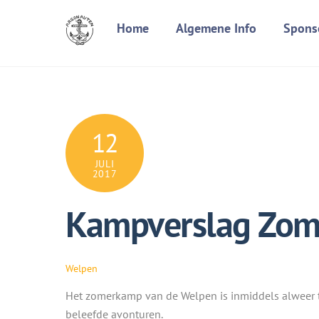
Skip
Home
Algemene Info
Spons
to
content
12
JULI
2017
Kampverslag Zo
Welpen
Het zomerkamp van de Welpen is inmiddels alweer ten
beleefde avonturen.