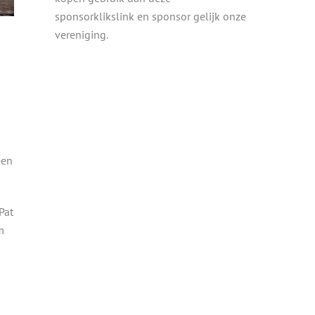
sponsorklikslink en sponsor gelijk onze
vereniging.
een
Pat
m