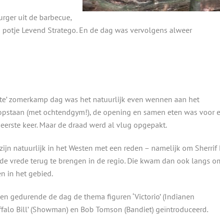
rger uit de barbecue,
en potje Levend Stratego. En de dag was vervolgens alweer
hte’ zomerkamp dag was het natuurlijk even wennen aan het
opstaan (met ochtendgym!), de opening en samen eten was voor 
erste keer. Maar de draad werd al vlug opgepakt.
ijn natuurlijk in het Westen met een reden – namelijk om Sherrif 
 de vrede terug te brengen in de regio. Die kwam dan ook langs o
n in het gebied.
en gedurende de dag de thema figuren ‘Victorio’ (Indianen
ffalo Bill’ (Showman) en Bob Tomson (Bandiet) geïntroduceerd.