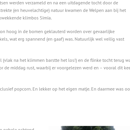
etsen werden verzameld en na een uitdagende tocht door de
strekte (en heuvelachtige) natuur kwamen de Welpen aan bij het
kwekkende klimbos Simia.
kon hoog in de bomen geklauterd worden over gevaarlijke
kels, wat erg spannend (en gaaf) was. Natuurlijk wel veilig vast
 (vlak na het klimmen barstte het los!) en de flinke tocht terug w
r de middag rust, waarbij er voorgelezen werd en – vooral dit kee
clusief popcorn. En lekker op het eigen matje. En daarmee was o
e gehele ochtend.