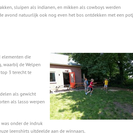
kken, sluipen als indianen, en mikken als cowboys werden
de avond natuurlijk ook nog even het bos ontdekken met een pot
jd elementen die
g, waarbij de Welpen
top 3 terecht te
delen als gewicht
orten als lasso werpen
t was onder de indruk
uze leenshirts uitdeelde aan de winnaars.