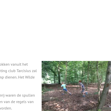
okken vanuit het
ing club Tarcisius zal
mp dienen. Het Wilde
pen) waren de spullen
en van de regels van
worden.