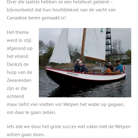
Over die laatste hebben ze een heleboel geleerd –
bijvoorbeeld dat hun hoofddeksel van de vacht van
Canadese beren gemaakt is!
Het thema
werd in stijl
afgerond op
het eiland.
Dankzij de
hulp van de
Zeearenden
zijn er die
ochtend
maar liefst vier vletten vol Welpen het water op gegaan,
om daar te gaan zeilen.
Iets dat we door het grote succes wel vaker met de Welpen
willen gaan doen.