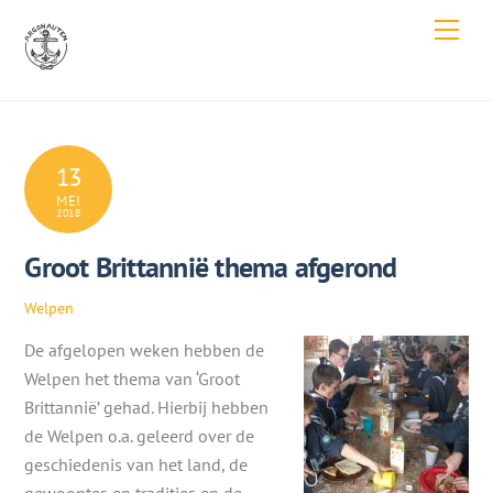
Skip
Men
to
content
13
MEI
2018
Groot Brittannië thema afgerond
Welpen
De afgelopen weken hebben de
Welpen het thema van ‘Groot
Brittannië’ gehad. Hierbij hebben
de Welpen o.a. geleerd over de
geschiedenis van het land, de