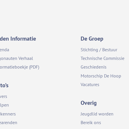
den Informatie
De Groep
enda
Stichting / Bestuur
gonauten Verhaal
Technische Commissie
formatieboekje (PDF)
Geschiedenis
Motorschip De Hoop
to’s
Vacatures
vers
Overig
lpen
rkenners
Jeugdlid worden
earenden
Bereik ons