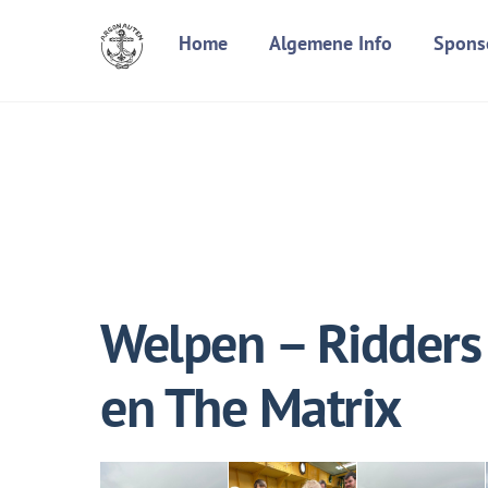
Skip
Home
Algemene Info
Spons
to
content
Welpen – Ridders 
en The Matrix