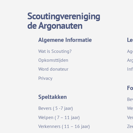
Scoutingvereniging
de Argonauten
Algemene Informatie
Le
Wat is Scouting?
Ag
Opkomsttijden
Ar
Word donateur
In
Privacy
Fo
Speltakken
Be
Bevers ( 5 -7 jaar)
We
Welpen ( 7 – 11 jaar)
Ve
Verkenners ( 11 – 16 jaar)
Ze