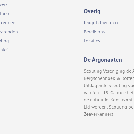
vers
Overig
lpen
rkenners
Jeugdlid worden
earenden
Bereik ons
iding
Locaties
chief
De Argonauten
Scouting Vereniging de 
Bergschenhoek & Rotte
Uitdagende Scouting vo
van 5 tot 19. Ga mee het
de natuur in. Kom avont
Lid worden, Scouting be
Zeeverkenners