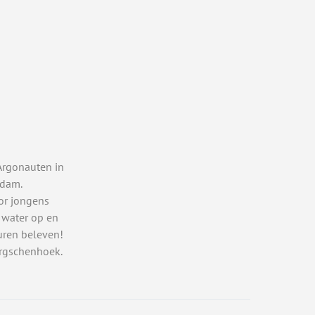
Argonauten in
rdam.
or jongens
 water op en
uren beleven!
rgschenhoek.