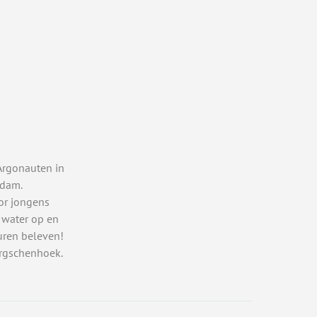
Argonauten in
rdam.
or jongens
 water op en
uren beleven!
rgschenhoek.