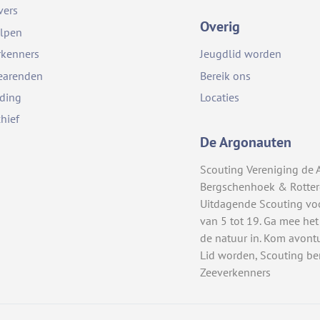
vers
Overig
lpen
rkenners
Jeugdlid worden
earenden
Bereik ons
iding
Locaties
chief
De Argonauten
Scouting Vereniging de 
Bergschenhoek & Rotte
Uitdagende Scouting vo
van 5 tot 19. Ga mee het
de natuur in. Kom avont
Lid worden, Scouting be
Zeeverkenners