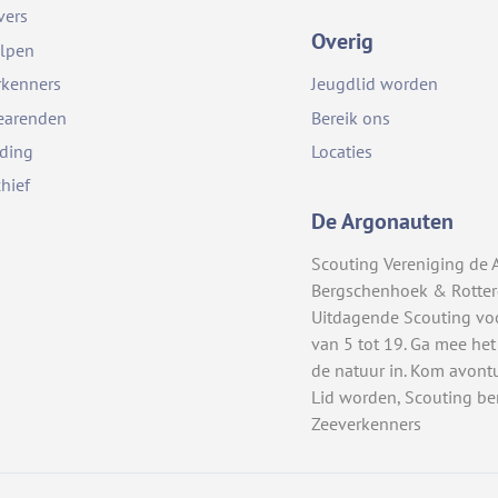
vers
Overig
lpen
rkenners
Jeugdlid worden
earenden
Bereik ons
iding
Locaties
chief
De Argonauten
Scouting Vereniging de 
Bergschenhoek & Rotte
Uitdagende Scouting vo
van 5 tot 19. Ga mee het
de natuur in. Kom avont
Lid worden, Scouting be
Zeeverkenners