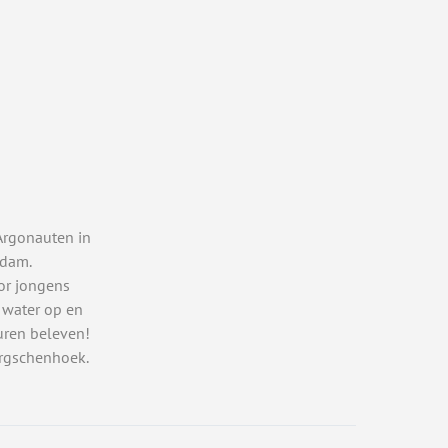
Argonauten in
rdam.
or jongens
 water op en
uren beleven!
rgschenhoek.