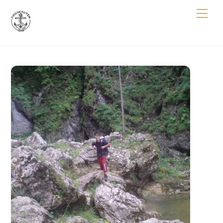
Skip
Men
to
content