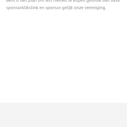
Bent u van plan om iets nieuws te kopen gebruik dan deze
sponsorklikslink en sponsor gelijk onze vereniging.