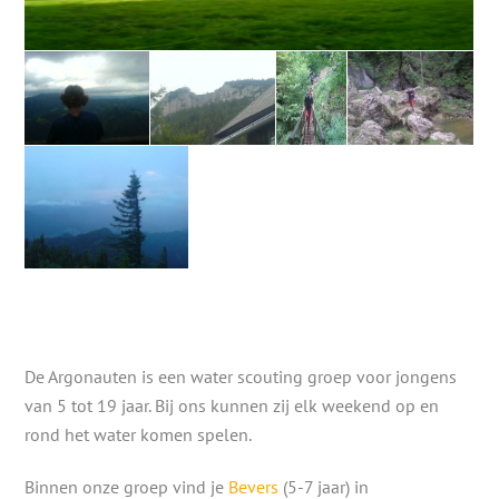
De Argonauten is een water scouting groep voor jongens
van 5 tot 19 jaar. Bij ons kunnen zij elk weekend op en
rond het water komen spelen.
Binnen onze groep vind je
Bevers
(5-7 jaar) in