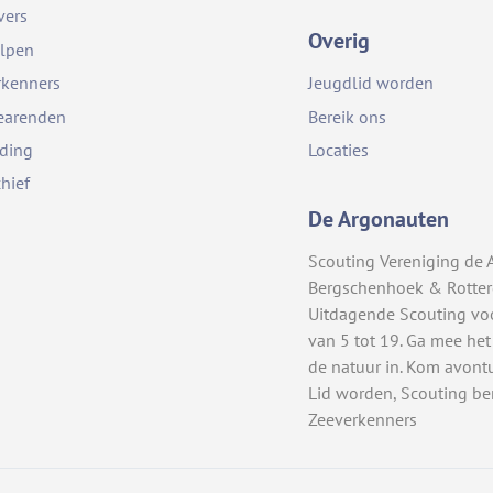
vers
Overig
lpen
rkenners
Jeugdlid worden
earenden
Bereik ons
iding
Locaties
chief
De Argonauten
Scouting Vereniging de 
Bergschenhoek & Rotte
Uitdagende Scouting vo
van 5 tot 19. Ga mee het
de natuur in. Kom avont
Lid worden, Scouting be
Zeeverkenners