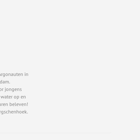
Argonauten in
rdam.
or jongens
 water op en
uren beleven!
rgschenhoek.