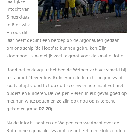
jaarlijkse
intocht van
Sinterklaas
in Bleiswijk.
En ook dit
jaar heeft de Sint een beroep op de Argonauten gedaan
om ons schip ‘de Hoop’ te kunnen gebruiken. Zijn
stoomboot is namelijk veel te groot voor de smalle Rotte.
Rond het middaguur hebben de Welpen zich verzameld bij
restaurant Meerenbos. Ruim voor de intocht begon, want
zoals altijd stond het ook dit keer weer helemaal vol met
ouders en kinderen. De Welpen vielen in elk geval goed op
met hun witte petten en ze zijn ook nog op tv terecht
gekomen (rond
07:20
)!
Na de intocht hebben de Welpen een vaartocht over de
Rottemeren gemaakt (waarbij ze ook zelf een stuk konden