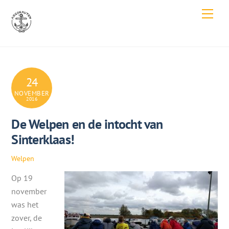
Skip
Men
to
content
24
NOVEMBER
2016
De Welpen en de intocht van
Sinterklaas!
Welpen
Op 19
november
was het
zover, de