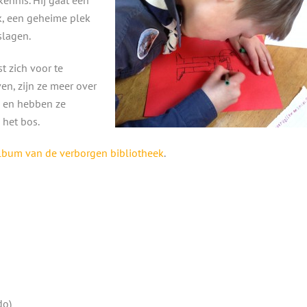
k, een geheime plek
slagen.
t zich voor te
en, zijn ze meer over
n en hebben ze
het bos.
album van de verborgen bibliotheek
.
do)