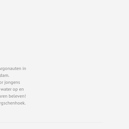
Argonauten in
rdam.
or jongens
 water op en
uren beleven!
rgschenhoek.