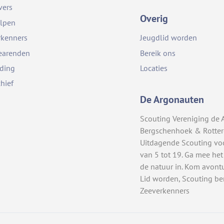
vers
Overig
lpen
rkenners
Jeugdlid worden
earenden
Bereik ons
iding
Locaties
chief
De Argonauten
Scouting Vereniging de 
Bergschenhoek & Rotte
Uitdagende Scouting vo
van 5 tot 19. Ga mee het
de natuur in. Kom avont
Lid worden, Scouting be
Zeeverkenners