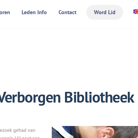
oren
Leden Info
Contact
Word Lid
Verborgen Bibliotheek
ezoek gehad van
ennis. Hij gaat een