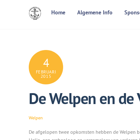
Skip
Home
Algemene Info
Spons
to
content
4
FEBRUARI
2015
De Welpen en de 
Welpen
De afgelopen twee opkomsten hebben de Welpen b
Helio, een archeoloog en verzamelaar van verloren k